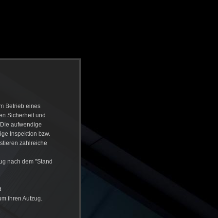
em Betrieb eines
en Sicherheit und
. Die aufwendige
ige Inspektion bzw.
stieren zahlreiche
.
zug nach dem "Stand
d.
um ihren Aufzug.